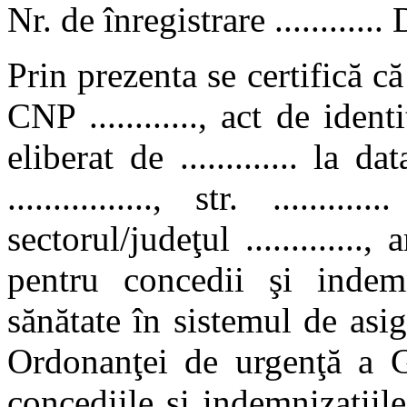
Nr. de înregistrare ............ Da
Prin prezenta se certifică că d
CNP ............, act de identitat
eliberat de ............. la da
................, str. ........
sectorul/judeţul .............
pentru concedii şi indemn
sănătate în sistemul de asig
Ordonanţei de urgenţă a G
concediile şi indemnizaţiile