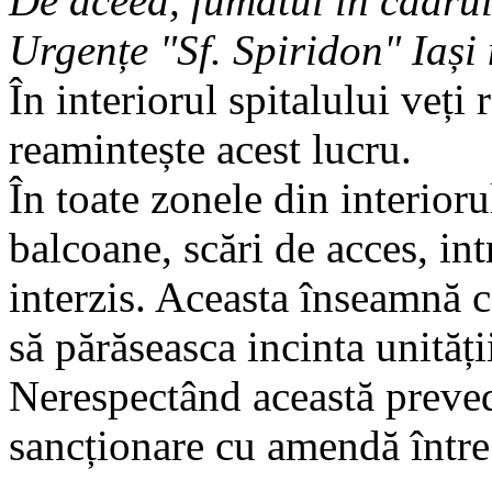
De aceea, fumatul în cadrul
Urgențe "Sf. Spiridon" Iași 
În interiorul spitalului veți 
reamintește acest lucru.
În toate zonele din interioru
balcoane, scări de acces, intr
interzis. Aceasta înseamnă c
să părăseasca incinta unități
Nerespectând această preved
sancționare cu amendă într