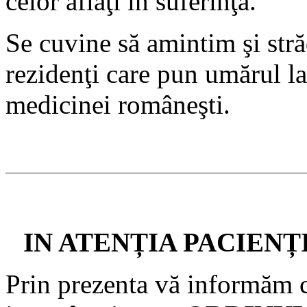
celor aflaţi în suferinţă.
Se cuvine să amintim şi str
rezidenţi care pun umărul la
medicinei româneşti.
IN ATENȚIA PACIENȚ
Prin prezenta vă informăm c