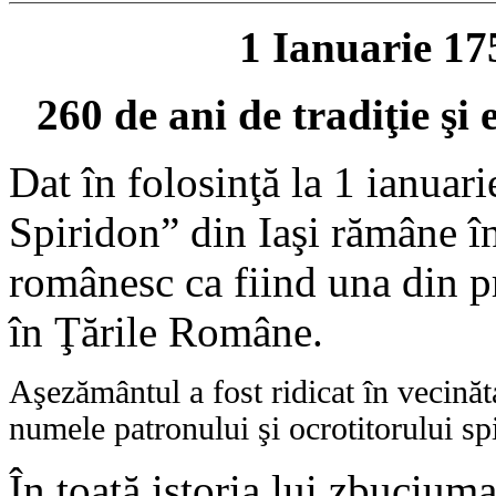
1 Ianuarie 17
260 de ani de tradiţie şi 
Dat în folosinţă la 1 ianuar
Spiridon” din Iaşi rămâne în
românesc ca fiind una din pr
în Ţările Române.
Aşezământul a fost ridicat în vecinăta
numele patronului şi ocrotitorului spi
În toată istoria lui zbuciuma