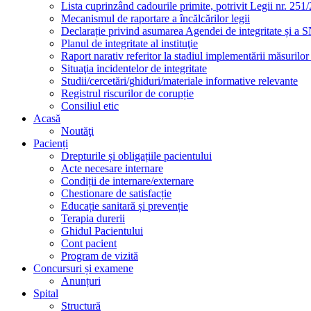
Lista cuprinzând cadourile primite, potrivit Legii nr. 251/
Mecanismul de raportare a încălcărilor legii
Declarație privind asumarea Agendei de integritate și a
Planul de integritate al instituţie
Raport narativ referitor la stadiul implementării măsurilo
Situaţia incidentelor de integritate
Studii/cercetări/ghiduri/materiale informative relevante
Registrul riscurilor de corupție
Consiliul etic
Acasă
Noutăţi
Pacienți
Drepturile și obligațiile pacientului
Acte necesare internare
Condiții de internare/externare
Chestionare de satisfacție
Educație sanitară și prevenție
Terapia durerii
Ghidul Pacientului
Cont pacient
Program de vizită
Concursuri și examene
Anunțuri
Spital
Structură