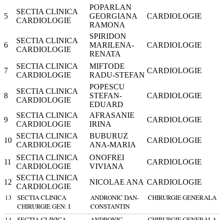
POPARLAN
SECTIA CLINICA
5
GEORGIANA
CARDIOLOGIE
CARDIOLOGIE
RAMONA
SPIRIDON
SECTIA CLINICA
6
MARILENA-
CARDIOLOGIE
CARDIOLOGIE
RENATA
SECTIA CLINICA
MIFTODE
7
CARDIOLOGIE
CARDIOLOGIE
RADU-STEFAN
POPESCU
SECTIA CLINICA
8
STEFAN-
CARDIOLOGIE
CARDIOLOGIE
EDUARD
SECTIA CLINICA
AFRASANIE
9
CARDIOLOGIE
CARDIOLOGIE
IRINA
SECTIA CLINICA
BUBURUZ
10
CARDIOLOGIE
CARDIOLOGIE
ANA-MARIA
SECTIA CLINICA
ONOFREI
11
CARDIOLOGIE
CARDIOLOGIE
VIVIANA
SECTIA CLINICA
12
NICOLAE ANA
CARDIOLOGIE
CARDIOLOGIE
13
SECTIA CLINICA
ANDRONIC DAN-
CHIRURGIE GENERALA
CHIRURGIE GEN: I
CONSTANTIN
14
SECTIA CLINICA
ANDRONIC
CHIRURGIE GENERALA