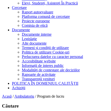
Elevi, Studenți, Asistenți În Practică
Cercetare
Raport autoevaluare
Platforma comună de cercetare
Proiecte europene
Comisia de etică
Documente
Documente interne
Legislație
Alte documente
Termeni și condiții de utilizare
Politica de utilizare Cookie-uri
Prelucrarea datelor cu caracter personal
Accesibilitate website
Informații de interes public
Modalități de contestare ale deciziilor
Rapoarte de activitate
Transparență venituri
POLITICA ÎN DOMENIUL CALITĂȚII
Achiziții
Acasă
/
Ambulatoriu
/
Program de lucru
Căutare