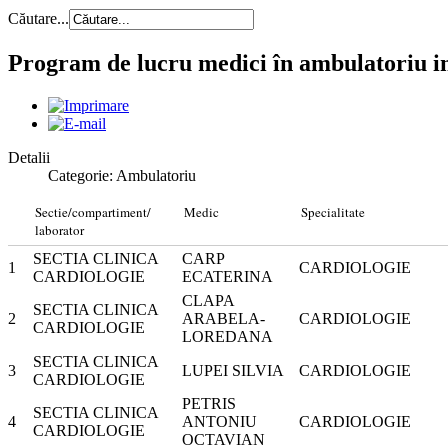
Căutare...
Program de lucru medici în ambulatoriu i
Detalii
Categorie: Ambulatoriu
Sectie/compartiment/
Medic
Specialitate
laborator
SECTIA CLINICA
CARP
1
CARDIOLOGIE
CARDIOLOGIE
ECATERINA
CLAPA
SECTIA CLINICA
2
ARABELA-
CARDIOLOGIE
CARDIOLOGIE
LOREDANA
SECTIA CLINICA
3
LUPEI SILVIA
CARDIOLOGIE
CARDIOLOGIE
PETRIS
SECTIA CLINICA
4
ANTONIU
CARDIOLOGIE
CARDIOLOGIE
OCTAVIAN