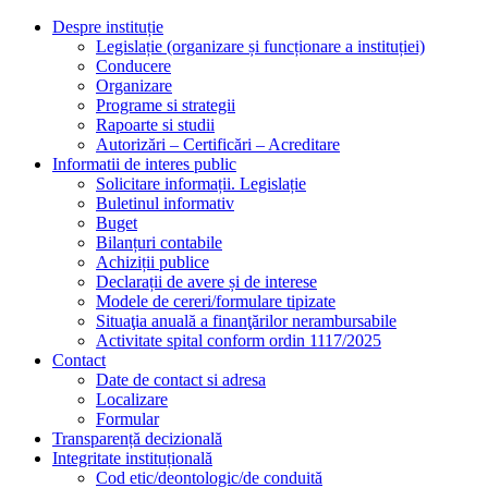
Despre instituție
Legislație (organizare și funcționare a instituției)
Conducere
Organizare
Programe si strategii
Rapoarte si studii
Autorizări – Certificări – Acreditare
Informatii de interes public
Solicitare informații. Legislație
Buletinul informativ
Buget
Bilanțuri contabile
Achiziții publice
Declarații de avere și de interese
Modele de cereri/formulare tipizate
Situaţia anuală a finanţărilor nerambursabile
Activitate spital conform ordin 1117/2025
Contact
Date de contact si adresa
Localizare
Formular
Transparență decizională
Integritate instituțională
Cod etic/deontologic/de conduită