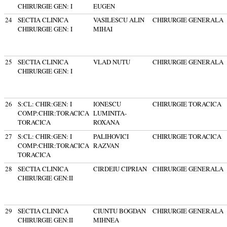
CHIRURGIE GEN: I
EUGEN
24
SECTIA CLINICA
VASILESCU ALIN
CHIRURGIE GENERALA
CHIRURGIE GEN: I
MIHAI
25
SECTIA CLINICA
VLAD NUTU
CHIRURGIE GENERALA
CHIRURGIE GEN: I
26
S:CL: CHIR:GEN: I
IONESCU
CHIRURGIE TORACICA
COMP:CHIR:TORACICA
LUMINITA-
TORACICA
ROXANA
27
S:CL: CHIR:GEN: I
PALIHOVICI
CHIRURGIE TORACICA
COMP:CHIR:TORACICA
RAZVAN
TORACICA
28
SECTIA CLINICA
CIRDEIU CIPRIAN
CHIRURGIE GENERALA
CHIRURGIE GEN:II
29
SECTIA CLINICA
CIUNTU BOGDAN
CHIRURGIE GENERALA
CHIRURGIE GEN:II
MIHNEA