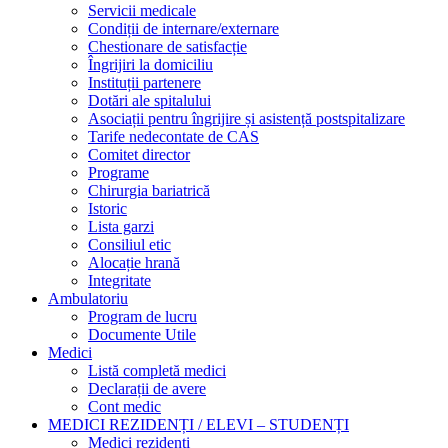
Servicii medicale
Condiții de internare/externare
Chestionare de satisfacție
Îngrijiri la domiciliu
Instituții partenere
Dotări ale spitalului
Asociații pentru îngrijire și asistență postspitalizare
Tarife nedecontate de CAS
Comitet director
Programe
Chirurgia bariatrică
Istoric
Lista garzi
Consiliul etic
Alocație hrană
Integritate
Ambulatoriu
Program de lucru
Documente Utile
Medici
Listă completă medici
Declarații de avere
Cont medic
MEDICI REZIDENȚI / ELEVI – STUDENȚI
Medici rezidenți