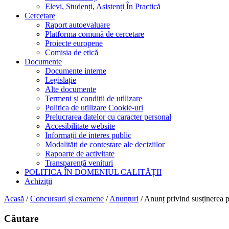
Elevi, Studenți, Asistenți În Practică
Cercetare
Raport autoevaluare
Platforma comună de cercetare
Proiecte europene
Comisia de etică
Documente
Documente interne
Legislație
Alte documente
Termeni și condiții de utilizare
Politica de utilizare Cookie-uri
Prelucrarea datelor cu caracter personal
Accesibilitate website
Informații de interes public
Modalități de contestare ale deciziilor
Rapoarte de activitate
Transparență venituri
POLITICA ÎN DOMENIUL CALITĂȚII
Achiziții
Acasă
/
Concursuri și examene
/
Anunțuri
/
Anunț privind susținerea p
Căutare