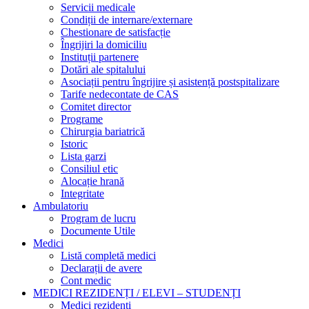
Servicii medicale
Condiții de internare/externare
Chestionare de satisfacție
Îngrijiri la domiciliu
Instituții partenere
Dotări ale spitalului
Asociații pentru îngrijire și asistență postspitalizare
Tarife nedecontate de CAS
Comitet director
Programe
Chirurgia bariatrică
Istoric
Lista garzi
Consiliul etic
Alocație hrană
Integritate
Ambulatoriu
Program de lucru
Documente Utile
Medici
Listă completă medici
Declarații de avere
Cont medic
MEDICI REZIDENȚI / ELEVI – STUDENȚI
Medici rezidenți