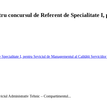
tru concursul de Referent de Specialitate I
 Specialitate I, pentru Seviciul de Managementul al Calităţii Serviciilor
rviciul Administrativ Tehnic – Compartimentul...