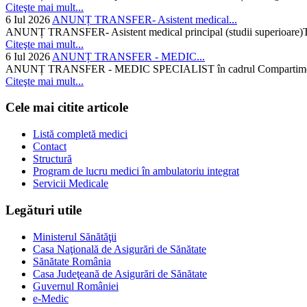
Citeşte mai mult...
6 Iul 2026
ANUNȚ TRANSFER- Asistent medical...
ANUNȚ TRANSFER- Asistent medical principal (studii superioare)Temati
Citeşte mai mult...
6 Iul 2026
ANUNȚ TRANSFER - MEDIC...
ANUNȚ TRANSFER - MEDIC SPECIALIST în cadrul Compartimentului d
Citeşte mai mult...
Cele mai citite articole
Listă completă medici
Contact
Structură
Program de lucru medici în ambulatoriu integrat
Servicii Medicale
Legături utile
Ministerul Sănătăţii
Casa Naţională de Asigurări de Sănătate
Sănătate România
Casa Judeţeană de Asigurări de Sănătate
Guvernul României
e-Medic