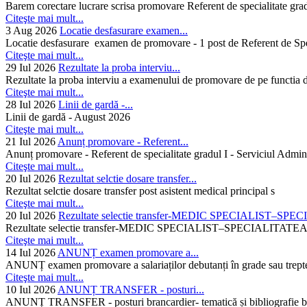
Barem corectare lucrare scrisa promovare Referent de specialitate gra
Citeşte mai mult...
3 Aug 2026
Locatie desfasurare examen...
Locatie desfasurare examen de promovare - 1 post de Referent de Spec
Citeşte mai mult...
29 Iul 2026
Rezultate la proba interviu...
Rezultate la proba interviu a examenului de promovare de pe functia de
Citeşte mai mult...
28 Iul 2026
Linii de gardă -...
Linii de gardă - August 2026
Citeşte mai mult...
21 Iul 2026
Anunț promovare - Referent...
Anunț promovare - Referent de specialitate gradul I - Serviciul Admini
Citeşte mai mult...
20 Iul 2026
Rezultat selctie dosare transfer...
Rezultat selctie dosare transfer post asistent medical principal s
Citeşte mai mult...
20 Iul 2026
Rezultate selectie transfer-MEDIC SPECIALIST–SPE
Rezultate selectie transfer-MEDIC SPECIALIST–SPECIAL
Citeşte mai mult...
14 Iul 2026
ANUNȚ examen promovare a...
ANUNȚ examen promovare a salariaților debutanți în grade sau trepte
Citeşte mai mult...
10 Iul 2026
ANUNȚ TRANSFER - posturi...
ANUNȚ TRANSFER - posturi brancardier- tematică și bibliografie bra