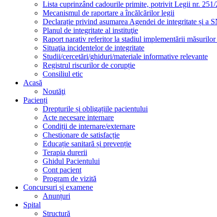
Lista cuprinzând cadourile primite, potrivit Legii nr. 251/
Mecanismul de raportare a încălcărilor legii
Declarație privind asumarea Agendei de integritate și a
Planul de integritate al instituţie
Raport narativ referitor la stadiul implementării măsurilo
Situaţia incidentelor de integritate
Studii/cercetări/ghiduri/materiale informative relevante
Registrul riscurilor de corupție
Consiliul etic
Acasă
Noutăţi
Pacienți
Drepturile și obligațiile pacientului
Acte necesare internare
Condiții de internare/externare
Chestionare de satisfacție
Educație sanitară și prevenție
Terapia durerii
Ghidul Pacientului
Cont pacient
Program de vizită
Concursuri și examene
Anunțuri
Spital
Structură