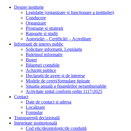
Despre instituție
Legislație (organizare și funcționare a instituției)
Conducere
Organizare
Programe si strategii
Rapoarte si studii
Autorizări – Certificări – Acreditare
Informatii de interes public
Solicitare informații. Legislație
Buletinul informativ
Buget
Bilanțuri contabile
Achiziții publice
Declarații de avere și de interese
Modele de cereri/formulare tipizate
Situaţia anuală a finanţărilor nerambursabile
Activitate spital conform ordin 1117/2025
Contact
Date de contact si adresa
Localizare
Formular
Transparență decizională
Integritate instituțională
Cod etic/deontologic/de conduită