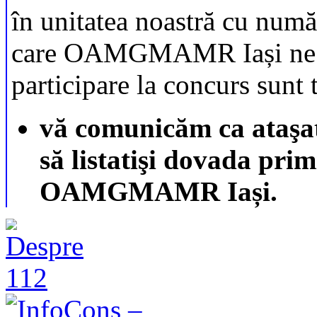
în unitatea noastră cu num
care OAMGMAMR Iași ne c
participare la concurs sunt 
vă comunicăm ca ataşat 
să
listati
şi dovada primi
OAMGMAMR Iași.