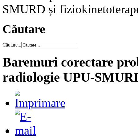
SMURD și fiziokinetoterap
Căutare
Căutare...
Baremuri corectare prob
radiologie UPU-SMURD ș