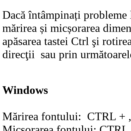
Dacă întâmpinați probleme l
mărirea și micșorarea dimens
apăsarea tastei Ctrl şi rotir
direcţii sau prin următoarel
Windows
Mărirea fontului: CTRL + „+
Micşorarea fontului: CTRL +