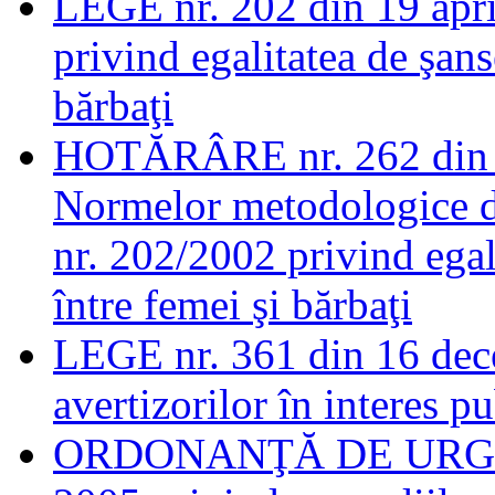
LEGE nr. 202 din 19 apri
privind egalitatea de şans
bărbaţi
HOTĂRÂRE nr. 262 din 24
Normelor metodologice de
nr. 202/2002 privind egal
între femei şi bărbaţi
LEGE nr. 361 din 16 dece
avertizorilor în interes pu
ORDONANŢĂ DE URGENŢ