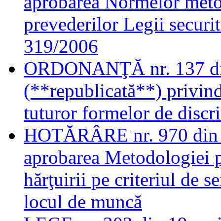
aprobarea Normelor metod
prevederilor Legii securit
319/2006
ORDONANŢĂ nr. 137 din
(**republicată**) privind
tuturor formelor de discr
HOTĂRÂRE nr. 970 din 1
aprobarea Metodologiei p
hărţuirii pe criteriul de s
locul de muncă