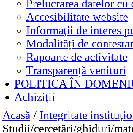
Prelucrarea datelor cu 
Accesibilitate website
Informații de interes p
Modalități de contestar
Rapoarte de activitate
Transparență venituri
POLITICA ÎN DOMENI
Achiziții
Acasă
/
Integritate instituți
Studii/cercetări/ghiduri/mat