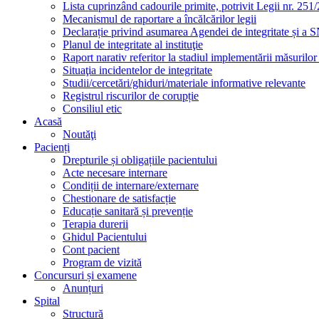
Lista cuprinzând cadourile primite, potrivit Legii nr. 251/
Mecanismul de raportare a încălcărilor legii
Declarație privind asumarea Agendei de integritate și a
Planul de integritate al instituţie
Raport narativ referitor la stadiul implementării măsurilo
Situaţia incidentelor de integritate
Studii/cercetări/ghiduri/materiale informative relevante
Registrul riscurilor de corupție
Consiliul etic
Acasă
Noutăţi
Pacienți
Drepturile și obligațiile pacientului
Acte necesare internare
Condiții de internare/externare
Chestionare de satisfacție
Educație sanitară și prevenție
Terapia durerii
Ghidul Pacientului
Cont pacient
Program de vizită
Concursuri și examene
Anunțuri
Spital
Structură