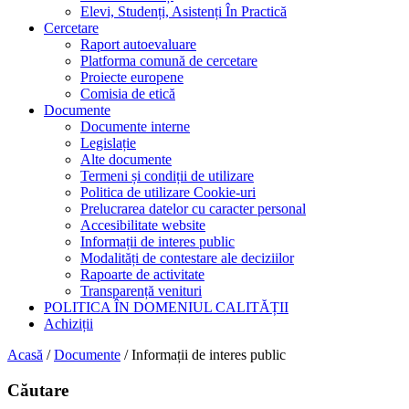
Elevi, Studenți, Asistenți În Practică
Cercetare
Raport autoevaluare
Platforma comună de cercetare
Proiecte europene
Comisia de etică
Documente
Documente interne
Legislație
Alte documente
Termeni și condiții de utilizare
Politica de utilizare Cookie-uri
Prelucrarea datelor cu caracter personal
Accesibilitate website
Informații de interes public
Modalități de contestare ale deciziilor
Rapoarte de activitate
Transparență venituri
POLITICA ÎN DOMENIUL CALITĂȚII
Achiziții
Acasă
/
Documente
/
Informații de interes public
Căutare