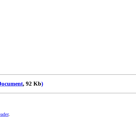
Document
, 92 Kb
)
ader
.