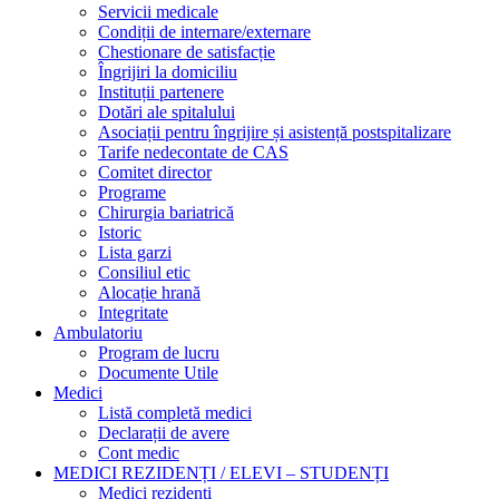
Servicii medicale
Condiții de internare/externare
Chestionare de satisfacție
Îngrijiri la domiciliu
Instituții partenere
Dotări ale spitalului
Asociații pentru îngrijire și asistență postspitalizare
Tarife nedecontate de CAS
Comitet director
Programe
Chirurgia bariatrică
Istoric
Lista garzi
Consiliul etic
Alocație hrană
Integritate
Ambulatoriu
Program de lucru
Documente Utile
Medici
Listă completă medici
Declarații de avere
Cont medic
MEDICI REZIDENȚI / ELEVI – STUDENȚI
Medici rezidenți