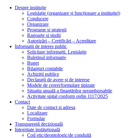
Despre instituție
Legislație (organizare și funcționare a instituției)
Conducere
Organizare
Programe si strategii
Rapoarte si studii
Autorizări – Certificări – Acreditare
Informatii de interes public
Solicitare informații. Legislație
Buletinul informativ
Buget
Bilanțuri contabile
Achiziții publice
Declarații de avere și de interese
Modele de cereri/formulare tipizate
Situaţia anuală a finanţărilor nerambursabile
Activitate spital conform ordin 1117/2025
Contact
Date de contact si adresa
Localizare
Formular
Transparență decizională
Integritate instituțională
Cod etic/deontologic/de conduită