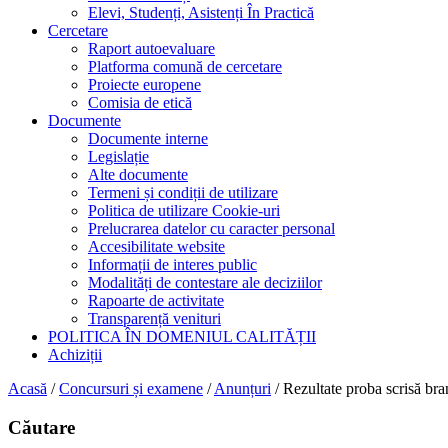
Elevi, Studenți, Asistenți În Practică
Cercetare
Raport autoevaluare
Platforma comună de cercetare
Proiecte europene
Comisia de etică
Documente
Documente interne
Legislație
Alte documente
Termeni și condiții de utilizare
Politica de utilizare Cookie-uri
Prelucrarea datelor cu caracter personal
Accesibilitate website
Informații de interes public
Modalități de contestare ale deciziilor
Rapoarte de activitate
Transparență venituri
POLITICA ÎN DOMENIUL CALITĂȚII
Achiziții
Acasă
/
Concursuri și examene
/
Anunțuri
/
Rezultate proba scrisă bra
Căutare