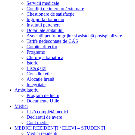
Servicii medicale
Condiții de internare/externare
Chestionare de satisfacție
Îngrijiri la domiciliu
Instituții partenere
Dotări ale spitalului
Asociații pentru îngrijire și asistență postspitalizare
Tarife nedecontate de CAS
Comitet director
Programe
Chirurgia bariatrică
Istoric
Lista garzi
Consiliul etic
Alocație hrană
Integritate
Ambulatoriu
Program de lucru
Documente Utile
Medici
Listă completă medici
Declarații de avere
Cont medic
MEDICI REZIDENȚI / ELEVI – STUDENȚI
Medici rezidenți