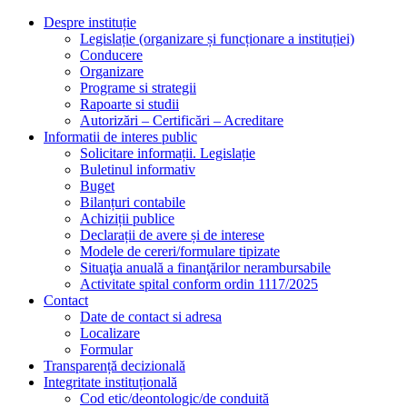
Despre instituție
Legislație (organizare și funcționare a instituției)
Conducere
Organizare
Programe si strategii
Rapoarte si studii
Autorizări – Certificări – Acreditare
Informatii de interes public
Solicitare informații. Legislație
Buletinul informativ
Buget
Bilanțuri contabile
Achiziții publice
Declarații de avere și de interese
Modele de cereri/formulare tipizate
Situaţia anuală a finanţărilor nerambursabile
Activitate spital conform ordin 1117/2025
Contact
Date de contact si adresa
Localizare
Formular
Transparență decizională
Integritate instituțională
Cod etic/deontologic/de conduită