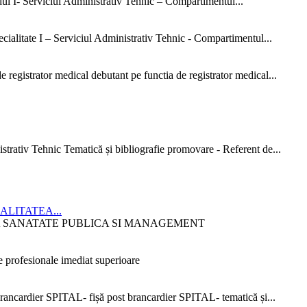
dul I- Serviciul Administrativ Tehnic – Compartimentul...
ialitate I – Serviciul Administrativ Tehnic - Compartimentul...
 registrator medical debutant pe functia de registrator medical...
strativ Tehnic Tematică și bibliografie promovare - Referent de...
CIALITATEA...
ITATEA SANATATE PUBLICA SI MANAGEMENT
 profesionale imediat superioare
ncardier SPITAL- fișă post brancardier SPITAL- tematică și...