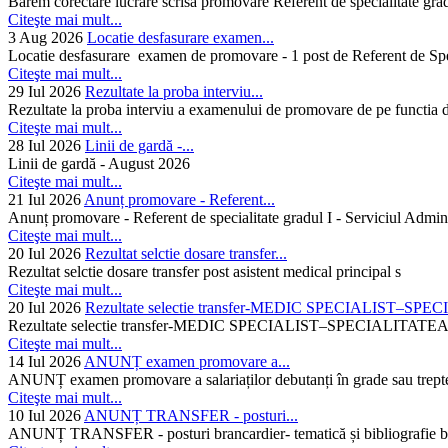
Barem corectare lucrare scrisa promovare Referent de specialitate gra
Citeşte mai mult...
3 Aug 2026
Locatie desfasurare examen...
Locatie desfasurare examen de promovare - 1 post de Referent de Spec
Citeşte mai mult...
29 Iul 2026
Rezultate la proba interviu...
Rezultate la proba interviu a examenului de promovare de pe functia de
Citeşte mai mult...
28 Iul 2026
Linii de gardă -...
Linii de gardă - August 2026
Citeşte mai mult...
21 Iul 2026
Anunț promovare - Referent...
Anunț promovare - Referent de specialitate gradul I - Serviciul Admini
Citeşte mai mult...
20 Iul 2026
Rezultat selctie dosare transfer...
Rezultat selctie dosare transfer post asistent medical principal s
Citeşte mai mult...
20 Iul 2026
Rezultate selectie transfer-MEDIC SPECIALIST–SPE
Rezultate selectie transfer-MEDIC SPECIALIST–SPECIAL
Citeşte mai mult...
14 Iul 2026
ANUNȚ examen promovare a...
ANUNȚ examen promovare a salariaților debutanți în grade sau trepte
Citeşte mai mult...
10 Iul 2026
ANUNȚ TRANSFER - posturi...
ANUNȚ TRANSFER - posturi brancardier- tematică și bibliografie bra