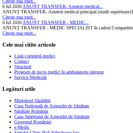
Citeşte mai mult...
6 Iul 2026
ANUNȚ TRANSFER- Asistent medical...
ANUNȚ TRANSFER- Asistent medical principal (studii superioare)Temati
Citeşte mai mult...
6 Iul 2026
ANUNȚ TRANSFER - MEDIC...
ANUNȚ TRANSFER - MEDIC SPECIALIST în cadrul Compartimentului d
Citeşte mai mult...
Cele mai citite articole
Listă completă medici
Contact
Structură
Program de lucru medici în ambulatoriu integrat
Servicii Medicale
Legături utile
Ministerul Sănătăţii
Casa Naţională de Asigurări de Sănătate
Sănătate România
Casa Judeţeană de Asigurări de Sănătate
Guvernul României
e-Medic
Spitalul Clinic Boli Infectioase Iasi