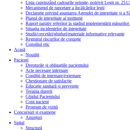
Lista cuprinzând cadourile primite, potrivit Legii nr. 251/
Mecanismul de raportare a încălcărilor legii
Declarație privind asumarea Agendei de integritate și a
Planul de integritate al instituţie
Raport narativ referitor la stadiul implementării măsurilo
Situaţia incidentelor de integritate
Studii/cercetări/ghiduri/materiale informative relevante
Registrul riscurilor de corupție
Consiliul etic
Acasă
Noutăţi
Pacienți
Drepturile și obligațiile pacientului
Acte necesare internare
Condiții de internare/externare
Chestionare de satisfacție
Educație sanitară și prevenție
Terapia durerii
Ghidul Pacientului
Cont pacient
Program de vizită
Concursuri și examene
Anunțuri
Spital
Structură