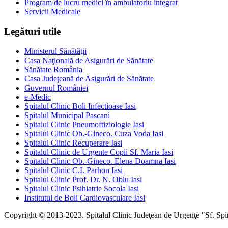
Program de lucru medici în ambulatoriu integrat
Servicii Medicale
Legături utile
Ministerul Sănătăţii
Casa Naţională de Asigurări de Sănătate
Sănătate România
Casa Judeţeană de Asigurări de Sănătate
Guvernul României
e-Medic
Spitalul Clinic Boli Infectioase Iasi
Spitalul Municipal Pascani
Spitalul Clinic Pneumoftiziologie Iasi
Spitalul Clinic Ob.-Gineco. Cuza Voda Iasi
Spitalul Clinic Recuperare Iasi
Spitalul Clinic de Urgente Copii Sf. Maria Iasi
Spitalul Clinic Ob.-Gineco. Elena Doamna Iasi
Spitalul Clinic C.I. Parhon Iasi
Spitalul Clinic Prof. Dr. N. Oblu Iasi
Spitalul Clinic Psihiatrie Socola Iasi
Institutul de Boli Cardiovasculare Iasi
Copyright © 2013-2023. Spitalul Clinic Judeţean de Urgenţe "Sf. Spiri