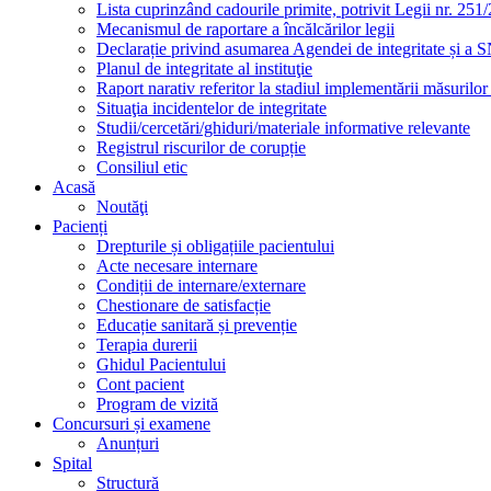
Lista cuprinzând cadourile primite, potrivit Legii nr. 251/
Mecanismul de raportare a încălcărilor legii
Declarație privind asumarea Agendei de integritate și a
Planul de integritate al instituţie
Raport narativ referitor la stadiul implementării măsurilo
Situaţia incidentelor de integritate
Studii/cercetări/ghiduri/materiale informative relevante
Registrul riscurilor de corupție
Consiliul etic
Acasă
Noutăţi
Pacienți
Drepturile și obligațiile pacientului
Acte necesare internare
Condiții de internare/externare
Chestionare de satisfacție
Educație sanitară și prevenție
Terapia durerii
Ghidul Pacientului
Cont pacient
Program de vizită
Concursuri și examene
Anunțuri
Spital
Structură