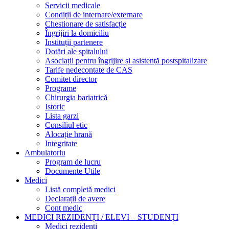
Servicii medicale
Condiții de internare/externare
Chestionare de satisfacție
Îngrijiri la domiciliu
Instituții partenere
Dotări ale spitalului
Asociații pentru îngrijire și asistență postspitalizare
Tarife nedecontate de CAS
Comitet director
Programe
Chirurgia bariatrică
Istoric
Lista garzi
Consiliul etic
Alocație hrană
Integritate
Ambulatoriu
Program de lucru
Documente Utile
Medici
Listă completă medici
Declarații de avere
Cont medic
MEDICI REZIDENȚI / ELEVI – STUDENȚI
Medici rezidenți