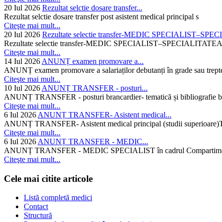
20 Iul 2026
Rezultat selctie dosare transfer...
Rezultat selctie dosare transfer post asistent medical principal s
Citeşte mai mult...
20 Iul 2026
Rezultate selectie transfer-MEDIC SPECIALIST–SPE
Rezultate selectie transfer-MEDIC SPECIALIST–SPECIAL
Citeşte mai mult...
14 Iul 2026
ANUNȚ examen promovare a...
ANUNȚ examen promovare a salariaților debutanți în grade sau trepte
Citeşte mai mult...
10 Iul 2026
ANUNȚ TRANSFER - posturi...
ANUNȚ TRANSFER - posturi brancardier- tematică și bibliografie bra
Citeşte mai mult...
6 Iul 2026
ANUNȚ TRANSFER- Asistent medical...
ANUNȚ TRANSFER- Asistent medical principal (studii superioare)Temati
Citeşte mai mult...
6 Iul 2026
ANUNȚ TRANSFER - MEDIC...
ANUNȚ TRANSFER - MEDIC SPECIALIST în cadrul Compartimentului d
Citeşte mai mult...
Cele mai citite articole
Listă completă medici
Contact
Structură