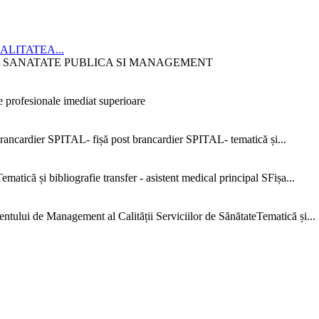
CIALITATEA...
ITATEA SANATATE PUBLICA SI MANAGEMENT
 profesionale imediat superioare
ncardier SPITAL- fișă post brancardier SPITAL- tematică și...
că și bibliografie transfer - asistent medical principal SFișa...
e Management al Calității Serviciilor de SănătateTematică și...