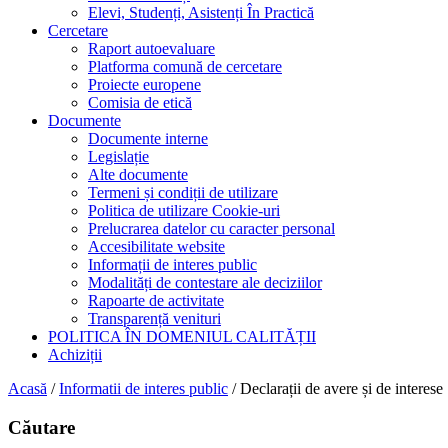
Elevi, Studenți, Asistenți În Practică
Cercetare
Raport autoevaluare
Platforma comună de cercetare
Proiecte europene
Comisia de etică
Documente
Documente interne
Legislație
Alte documente
Termeni și condiții de utilizare
Politica de utilizare Cookie-uri
Prelucrarea datelor cu caracter personal
Accesibilitate website
Informații de interes public
Modalități de contestare ale deciziilor
Rapoarte de activitate
Transparență venituri
POLITICA ÎN DOMENIUL CALITĂȚII
Achiziții
Acasă
/
Informatii de interes public
/
Declarații de avere și de interese
Căutare