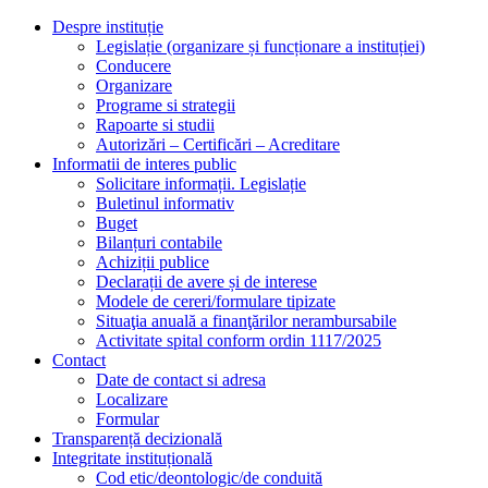
Despre instituție
Legislație (organizare și funcționare a instituției)
Conducere
Organizare
Programe si strategii
Rapoarte si studii
Autorizări – Certificări – Acreditare
Informatii de interes public
Solicitare informații. Legislație
Buletinul informativ
Buget
Bilanțuri contabile
Achiziții publice
Declarații de avere și de interese
Modele de cereri/formulare tipizate
Situaţia anuală a finanţărilor nerambursabile
Activitate spital conform ordin 1117/2025
Contact
Date de contact si adresa
Localizare
Formular
Transparență decizională
Integritate instituțională
Cod etic/deontologic/de conduită