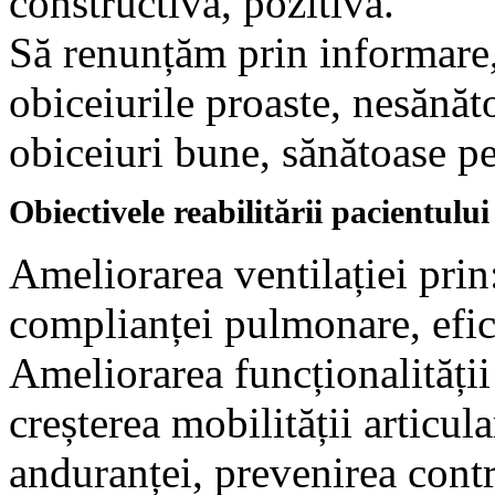
constructivă, pozitivă.
Să renunțăm prin informare,
obiceiurile proaste, nesănăt
obiceiuri bune, sănătoase pen
Obiectivele reabilitării pacientului 
Ameliorarea ventilației prin:
complianței pulmonare, efici
Ameliorarea funcționalității
creșterea mobilității articul
anduranței, prevenirea contra