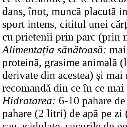
dans, înot, muncă placută in
sport intens, cititul unei că
cu prietenii prin parc (prin n
Alimentația sănătoasă:
mai 
proteină, grasime animală (l
derivate din acestea) și ma
recomandă din ce în ce mai m
Hidratarea:
6-10 pahare de 
pahare (2 litri) de apă pe zi
sau acidulate, sucurile de pe