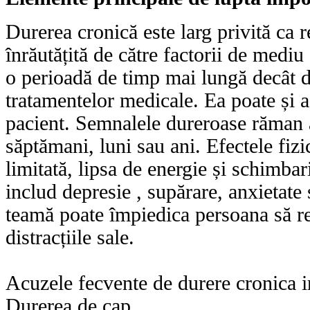
Durerea cronică este larg privită ca 
înrăutățită de către factorii de mediu
o perioadă de timp mai lungă decât du
tratamentelor medicale. Ea poate și 
pacient. Semnalele dureroase răman 
săptămani, luni sau ani. Efectele fiz
limitată, lipsa de energie și schimba
includ depresie , supărare, anxietat
teamă poate împiedica persoana să re
distracțiile sale.
Acuzele fecvente de durere cronica i
Durerea de cap