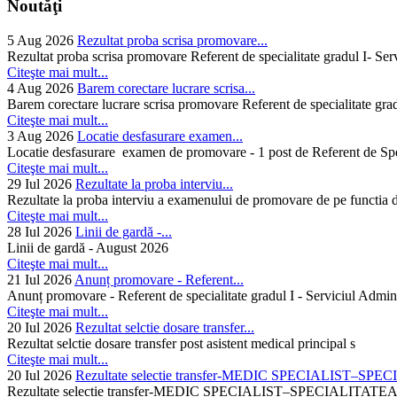
Noutăţi
5 Aug 2026
Rezultat proba scrisa promovare...
Rezultat proba scrisa promovare Referent de specialitate gradul I- Se
Citeşte mai mult...
4 Aug 2026
Barem corectare lucrare scrisa...
Barem corectare lucrare scrisa promovare Referent de specialitate gra
Citeşte mai mult...
3 Aug 2026
Locatie desfasurare examen...
Locatie desfasurare examen de promovare - 1 post de Referent de Spec
Citeşte mai mult...
29 Iul 2026
Rezultate la proba interviu...
Rezultate la proba interviu a examenului de promovare de pe functia de
Citeşte mai mult...
28 Iul 2026
Linii de gardă -...
Linii de gardă - August 2026
Citeşte mai mult...
21 Iul 2026
Anunț promovare - Referent...
Anunț promovare - Referent de specialitate gradul I - Serviciul Admini
Citeşte mai mult...
20 Iul 2026
Rezultat selctie dosare transfer...
Rezultat selctie dosare transfer post asistent medical principal s
Citeşte mai mult...
20 Iul 2026
Rezultate selectie transfer-MEDIC SPECIALIST–SPE
Rezultate selectie transfer-MEDIC SPECIALIST–SPECIAL