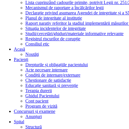
Lista cuprinzând cadourile primite, potrivit Legii nr. 251/
Mecanismul de raportare a încălcărilor legii
Declarație privind asumarea Agendei de integritate și a
Planul de integritate al instituţie
Raport narativ referitor la stadiul implementării măsurilo
Situaţia incidentelor de integritate
Studii/cercetări/ghiduri/materiale informative relevante
Registrul riscurilor de corupție
Consiliul etic
Acasă
Noutăţi
Pacienți
Drepturile și obligațiile pacientului
Acte necesare internare
Condiții de internare/externare
Chestionare de satisfacție
Educație sanitară și prevenție
Terapia durerii
Ghidul Pacientului
Cont pacient
Program de vizită
Concursuri și examene
Anunțuri
Spital
Structură