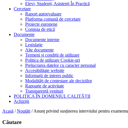
Elevi, Studenți, Asistenți În Practică
Cercetare
Raport autoevaluare
Platforma comună de cercetare
Proiecte europene
Comisia de etică
Documente
Documente interne
Legislație
Alte documente
Termeni și condiții de utilizare
Politica de utilizare Cookie-uri
Prelucrarea datelor cu caracter personal
Accesibilitate website
Informații de interes public
Modalități de contestare ale deciziilor
Rapoarte de activitate
Transparență venituri
POLITICA ÎN DOMENIUL CALITĂȚII
Achiziții
Acasă
/
Noutăţi
/
Anunț privind susținerea interviului pentru examem
Căutare