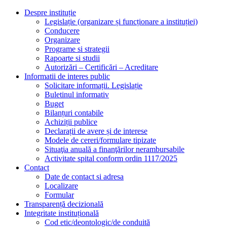
Despre instituție
Legislație (organizare și funcționare a instituției)
Conducere
Organizare
Programe si strategii
Rapoarte si studii
Autorizări – Certificări – Acreditare
Informatii de interes public
Solicitare informații. Legislație
Buletinul informativ
Buget
Bilanțuri contabile
Achiziții publice
Declarații de avere și de interese
Modele de cereri/formulare tipizate
Situaţia anuală a finanţărilor nerambursabile
Activitate spital conform ordin 1117/2025
Contact
Date de contact si adresa
Localizare
Formular
Transparență decizională
Integritate instituțională
Cod etic/deontologic/de conduită