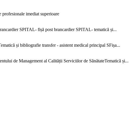
 profesionale imediat superioare
ncardier SPITAL- fișă post brancardier SPITAL- tematică și...
că și bibliografie transfer - asistent medical principal SFișa...
e Management al Calității Serviciilor de SănătateTematică și...