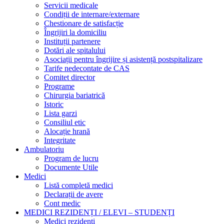
Servicii medicale
Condiții de internare/externare
Chestionare de satisfacție
Îngrijiri la domiciliu
Instituții partenere
Dotări ale spitalului
Asociații pentru îngrijire și asistență postspitalizare
Tarife nedecontate de CAS
Comitet director
Programe
Chirurgia bariatrică
Istoric
Lista garzi
Consiliul etic
Alocație hrană
Integritate
Ambulatoriu
Program de lucru
Documente Utile
Medici
Listă completă medici
Declarații de avere
Cont medic
MEDICI REZIDENȚI / ELEVI – STUDENȚI
Medici rezidenți