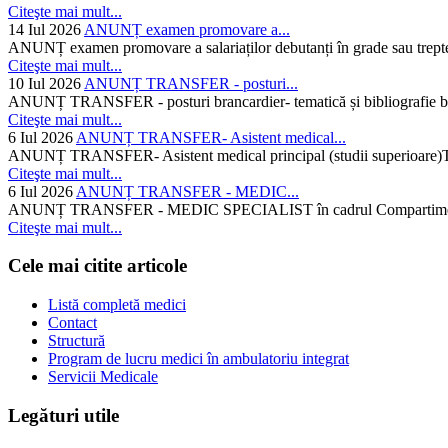
Citeşte mai mult...
14 Iul 2026
ANUNȚ examen promovare a...
ANUNȚ examen promovare a salariaților debutanți în grade sau trepte
Citeşte mai mult...
10 Iul 2026
ANUNȚ TRANSFER - posturi...
ANUNȚ TRANSFER - posturi brancardier- tematică și bibliografie bra
Citeşte mai mult...
6 Iul 2026
ANUNȚ TRANSFER- Asistent medical...
ANUNȚ TRANSFER- Asistent medical principal (studii superioare)Temati
Citeşte mai mult...
6 Iul 2026
ANUNȚ TRANSFER - MEDIC...
ANUNȚ TRANSFER - MEDIC SPECIALIST în cadrul Compartimentului d
Citeşte mai mult...
Cele mai citite articole
Listă completă medici
Contact
Structură
Program de lucru medici în ambulatoriu integrat
Servicii Medicale
Legături utile