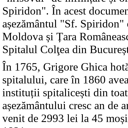
Spiridon". În acest documen
așezământul "Sf. Spiridon" e
Moldova și Țara Românească 
Spitalul Colţea din Bucureșt
În 1765, Grigore Ghica hotăr
spitalului, care în 1860 ave
instituții spitalicești din t
așezământului cresc an de a
venit de 2993 lei la 45 moși