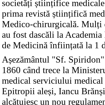
societăți științifice medicale
prima revistă științifică me
Medico-chirurgicală. Mulți d
au fost dascăli la Academia 
de Medicină înființată la 1
Așezământul "Sf. Spiridon"
1860 când trece la Ministeru
medical serviciului medical
Epitropii aleși, Iancu Brănș
alcătuiesc un nou regulame