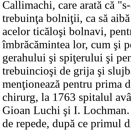
Callimachi, care arată că "s-
trebuinţa bolniţii, ca să aib
acelor ticăloşi bolnavi, pent
îmbrăcămintea lor, cum şi pe
gerahului şi spiţerului şi pe
trebuincioşi de grija şi slu
menţionează pentru prima da
chirurg, la 1763 spitalul avâ
Gioan Luchi şi I. Lochman. 
de repede, după ce primul di