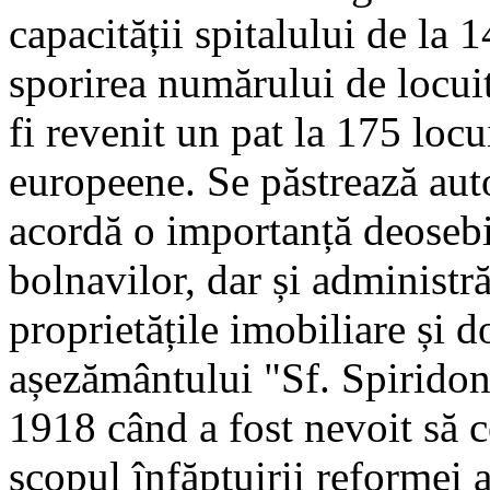
capacității spitalului de la
sporirea numărului de locuit
fi revenit un pat la 175 locui
europeene. Se păstrează auto
acordă o importanță deosebită
bolnavilor, dar și administră
proprietățile imobiliare și d
așezământului "Sf. Spiridon"
1918 când a fost nevoit să c
scopul înfăptuirii reformei 