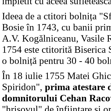
împletit cu aceea sufletească
Ideea de a ctitori bolnița "S
Bosie în 1743, cu banii prim
A.V. Kogălniceanu, Vasile R
1754 este ctitorită Biserica S
o bolniță pentru 30 - 40 bo
În 18 iulie 1755 Matei Ghic
Spiridon",
prima atestare
domnitorului Cehan Racov
"hrisovul" de înființare și o