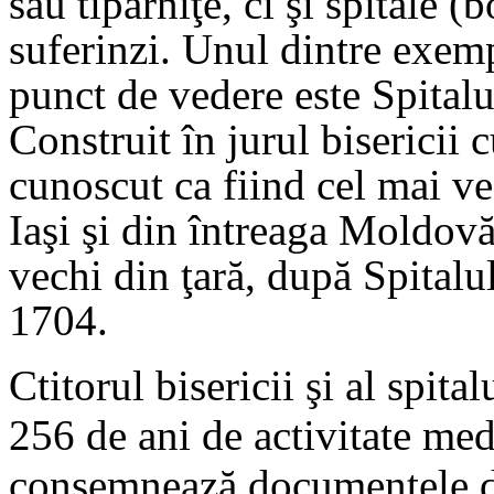
sau tiparniţe, ci şi spitale (
suferinzi. Unul dintre exemp
punct de vedere este Spitalu
Construit în jurul bisericii 
cunoscut ca fiind cel mai ve
Iaşi şi din întreaga Moldovă
vechi din ţară, după Spitalul
1704.
Ctitorul bisericii şi al spita
256 de ani de activitate med
consemnează documentele d