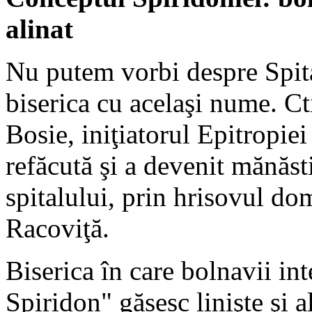
alinat
Nu putem vorbi despre Spita
biserica cu acelaşi nume. Ct
Bosie, iniţiatorul Epitropiei
refăcută şi a devenit mănăst
spitalului, prin hrisovul d
Racoviţă.
Biserica în care bolnavii inte
Spiridon" găsesc linişte şi a