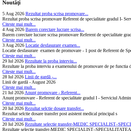
Noutăţi
5 Aug 2026
Rezultat proba scrisa promovare...
Rezultat proba scrisa promovare Referent de specialitate gradul I- Se
Citeşte mai mult...
4 Aug 2026
Barem corectare lucrare scrisa...
Barem corectare lucrare scrisa promovare Referent de specialitate gra
Citeşte mai mult...
3 Aug 2026
Locatie desfasurare examen...
Locatie desfasurare examen de promovare - 1 post de Referent de Spec
Citeşte mai mult...
29 Iul 2026
Rezultate la proba interviu...
Rezultate la proba interviu a examenului de promovare de pe functia de
Citeşte mai mult...
28 Iul 2026
Linii de gardă -...
Linii de gardă - August 2026
Citeşte mai mult...
21 Iul 2026
Anunț promovare - Referent...
Anunț promovare - Referent de specialitate gradul I - Serviciul Admini
Citeşte mai mult...
20 Iul 2026
Rezultat selctie dosare transfer...
Rezultat selctie dosare transfer post asistent medical principal s
Citeşte mai mult...
20 Iul 2026
Rezultate selectie transfer-MEDIC SPECIALIST–SPE
Rezultate selectie transfer-MEDIC SPECIALIST–SPECIAL