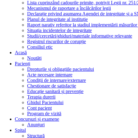
Lista cuprinzând cadourile primite, potrivit Legii nr. 251/
Mecanismul de raportare a încălcărilor legii
Declarație privind asumarea Agendei de integritate și a
Planul de integritate al instituţie
Raport narativ referitor la stadiul implementării măsurilo
Situaţia incidentelor de integritate
Studii/cercetări/ghiduri/materiale informative relevante
Registrul riscurilor de corupție
Consiliul etic
Acasă
Noutăţi
Pacienți
Drepturile și obligațiile pacientului
Acte necesare internare
Condiții de internare/externare
Chestionare de satisfacție
Educație sanitară și prevenție
Terapia durerii
Ghidul Pacientului
Cont pacient
Program de vizită
Concursuri și examene
Anunțuri
Spital
Structură