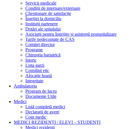
Servicii medicale
Condiții de internare/externare
Chestionare de satisfacție
Îngrijiri la domiciliu
Instituții partenere
Dotări ale spitalului
Asociații pentru îngrijire și asistență postspitalizare
Tarife nedecontate de CAS
Comitet director
Programe
Chirurgia bariatrică
Istoric
Lista garzi
Consiliul etic
Alocație hrană
Integritate
Ambulatoriu
Program de lucru
Documente Utile
Medici
Listă completă medici
Declarații de avere
Cont medic
MEDICI REZIDENȚI / ELEVI – STUDENȚI
Medici rezidenți