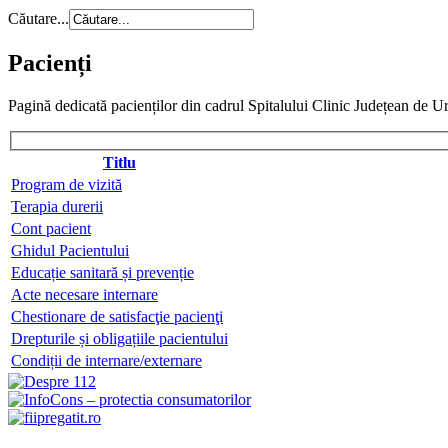
Căutare...
Pacienți
Pagină dedicată pacienților din cadrul Spitalului Clinic Județean de Ur
Titlu
Program de vizită
Terapia durerii
Cont pacient
Ghidul Pacientului
Educație sanitară și prevenție
Acte necesare internare
Chestionare de satisfacţie pacienţi
Drepturile și obligațiile pacientului
Condiții de internare/externare