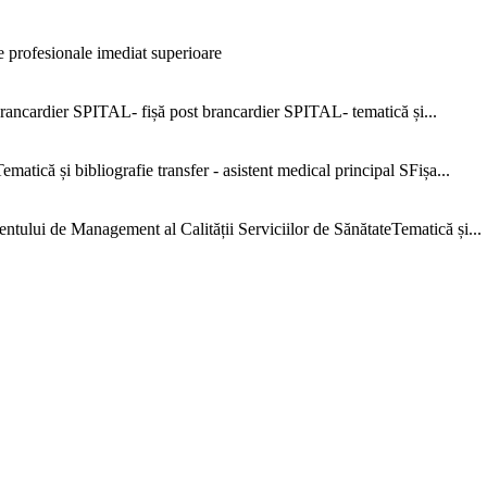
 profesionale imediat superioare
ncardier SPITAL- fișă post brancardier SPITAL- tematică și...
că și bibliografie transfer - asistent medical principal SFișa...
e Management al Calității Serviciilor de SănătateTematică și...