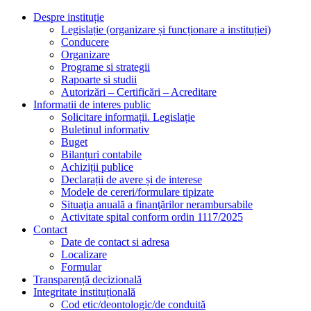
Despre instituție
Legislație (organizare și funcționare a instituției)
Conducere
Organizare
Programe si strategii
Rapoarte si studii
Autorizări – Certificări – Acreditare
Informatii de interes public
Solicitare informații. Legislație
Buletinul informativ
Buget
Bilanțuri contabile
Achiziții publice
Declarații de avere și de interese
Modele de cereri/formulare tipizate
Situaţia anuală a finanţărilor nerambursabile
Activitate spital conform ordin 1117/2025
Contact
Date de contact si adresa
Localizare
Formular
Transparență decizională
Integritate instituțională
Cod etic/deontologic/de conduită