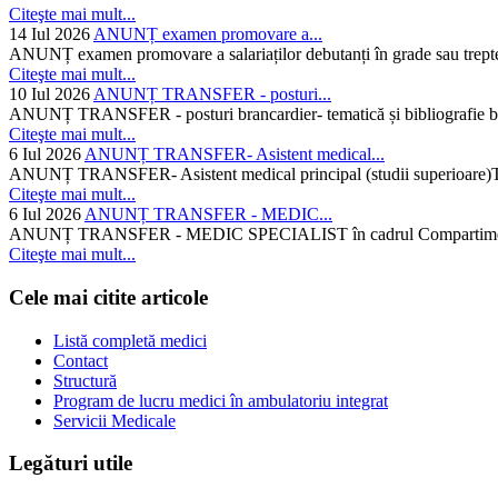
Citeşte mai mult...
14 Iul 2026
ANUNȚ examen promovare a...
ANUNȚ examen promovare a salariaților debutanți în grade sau trepte
Citeşte mai mult...
10 Iul 2026
ANUNȚ TRANSFER - posturi...
ANUNȚ TRANSFER - posturi brancardier- tematică și bibliografie bra
Citeşte mai mult...
6 Iul 2026
ANUNȚ TRANSFER- Asistent medical...
ANUNȚ TRANSFER- Asistent medical principal (studii superioare)Temati
Citeşte mai mult...
6 Iul 2026
ANUNȚ TRANSFER - MEDIC...
ANUNȚ TRANSFER - MEDIC SPECIALIST în cadrul Compartimentului d
Citeşte mai mult...
Cele mai citite articole
Listă completă medici
Contact
Structură
Program de lucru medici în ambulatoriu integrat
Servicii Medicale
Legături utile