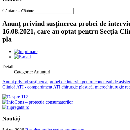
Căutare...
Anunț privind susținerea probei de intervi
16.08.2021, care au optat pentru Secția Cl
pla
Detalii
Categorie: Anunțuri
Anunț privind susținerea probei de interviu pentru concursul de asiste
Clinică ATI - compartiment ATI chirurgie plastică, microchirurugie re
Noutăţi
5 Aug 2026
Rezultat proba scrisa promovare...