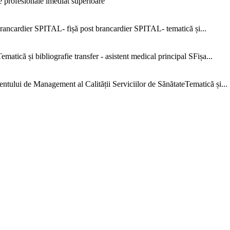
 profesionale imediat superioare
ncardier SPITAL- fișă post brancardier SPITAL- tematică și...
că și bibliografie transfer - asistent medical principal SFișa...
e Management al Calității Serviciilor de SănătateTematică și...