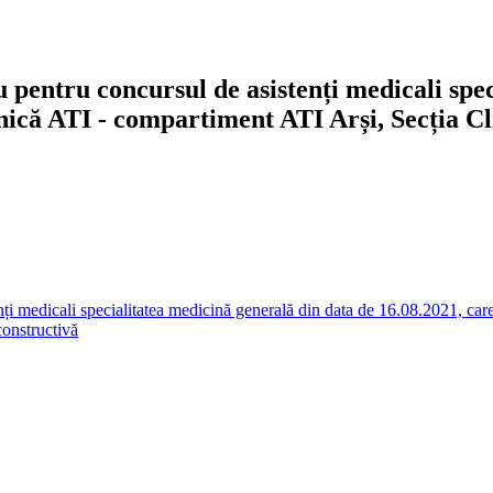
u pentru concursul de asistenți medicali spe
inică ATI - compartiment ATI Arși, Secția C
nți medicali specialitatea medicină generală din data de 16.08.2021, car
constructivă