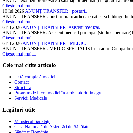
ANUNȚ examen promovare a salariaților debutanți în grade sau trepte
Citeşte mai mult...
10 Iul 2026
ANUNȚ TRANSFER - posturi...
ANUNȚ TRANSFER - posturi brancardier- tematică și bibliografie bra
Citeşte mai mult...
6 Iul 2026
ANUNȚ TRANSFER- Asistent medical...
ANUNȚ TRANSFER- Asistent medical principal (studii superioare)Temati
Citeşte mai mult...
6 Iul 2026
ANUNȚ TRANSFER - MEDIC...
ANUNȚ TRANSFER - MEDIC SPECIALIST în cadrul Compartimentului d
Citeşte mai mult...
Cele mai citite articole
Listă completă medici
Contact
Structură
Program de lucru medici în ambulatoriu integrat
Servicii Medicale
Legături utile
Ministerul Sănătăţii
Casa Naţională de Asigurări de Sănătate
Sănătate România