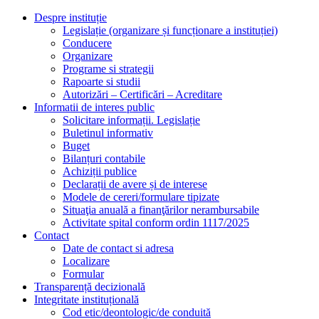
Despre instituție
Legislație (organizare și funcționare a instituției)
Conducere
Organizare
Programe si strategii
Rapoarte si studii
Autorizări – Certificări – Acreditare
Informatii de interes public
Solicitare informații. Legislație
Buletinul informativ
Buget
Bilanțuri contabile
Achiziții publice
Declarații de avere și de interese
Modele de cereri/formulare tipizate
Situaţia anuală a finanţărilor nerambursabile
Activitate spital conform ordin 1117/2025
Contact
Date de contact si adresa
Localizare
Formular
Transparență decizională
Integritate instituțională
Cod etic/deontologic/de conduită