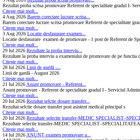
Rezultat proba scrisa promovare Referent de specialitate gradul I- Se
Citeşte mai mult...
4 Aug 2026
Barem corectare lucrare scrisa...
Barem corectare lucrare scrisa promovare Referent de specialitate gra
Citeşte mai mult...
3 Aug 2026
Locatie desfasurare examen...
Locatie desfasurare examen de promovare - 1 post de Referent de Spec
Citeşte mai mult...
29 Iul 2026
Rezultate la proba interviu...
Rezultate la proba interviu a examenului de promovare de pe functia de
Citeşte mai mult...
28 Iul 2026
Linii de gardă -...
Linii de gardă - August 2026
Citeşte mai mult...
21 Iul 2026
Anunț promovare - Referent...
Anunț promovare - Referent de specialitate gradul I - Serviciul Admini
Citeşte mai mult...
20 Iul 2026
Rezultat selctie dosare transfer...
Rezultat selctie dosare transfer post asistent medical principal s
Citeşte mai mult...
20 Iul 2026
Rezultate selectie transfer-MEDIC SPECIALIST–SPE
Rezultate selectie transfer-MEDIC SPECIALIST–SPECIAL
Citeşte mai mult...
14 Iul 2026
ANUNȚ examen promovare a...