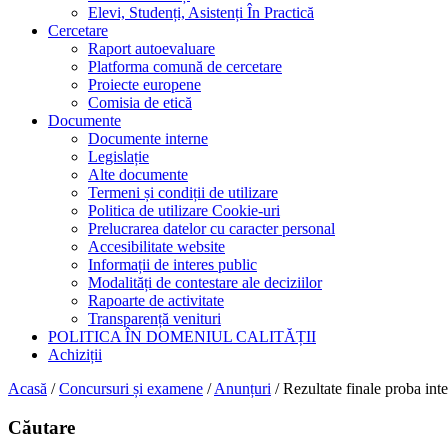
Elevi, Studenți, Asistenți În Practică
Cercetare
Raport autoevaluare
Platforma comună de cercetare
Proiecte europene
Comisia de etică
Documente
Documente interne
Legislație
Alte documente
Termeni și condiții de utilizare
Politica de utilizare Cookie-uri
Prelucrarea datelor cu caracter personal
Accesibilitate website
Informații de interes public
Modalități de contestare ale deciziilor
Rapoarte de activitate
Transparență venituri
POLITICA ÎN DOMENIUL CALITĂȚII
Achiziții
Acasă
/
Concursuri și examene
/
Anunțuri
/
Rezultate finale proba inte
Căutare