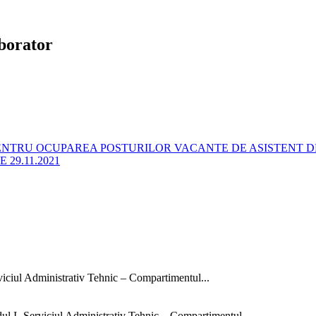
aborator
ENTRU OCUPAREA POSTURILOR VACANTE DE ASISTENT D
 29.11.2021
rviciul Administrativ Tehnic – Compartimentul...
dul I- Serviciul Administrativ Tehnic – Compartimentul...