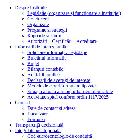
Despre instituție
Legislație (organizare și funcționare a instituției)
Conducere
Organizare
Programe si strategii
Rapoarte si studii
Autorizări – Certificări – Acreditare
Informatii de interes public
Solicitare informații. Legislație
Buletinul informativ
Buget
Bilanțuri contabile
Achiziții publice
Declarații de avere și de interese
Modele de cereri/formulare tipizate
Situaţia anuală a finanţărilor nerambursabile
Activitate spital conform ordin 1117/2025
Contact
Date de contact si adresa
Localizare
Formular
Transparență decizională
Integritate instituțională
Cod etic/deontologic/de conduită