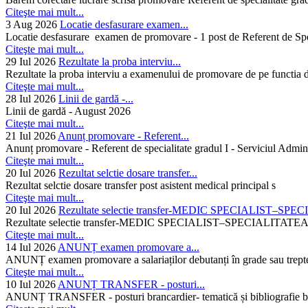
Citeşte mai mult...
3 Aug 2026
Locatie desfasurare examen...
Locatie desfasurare examen de promovare - 1 post de Referent de Spec
Citeşte mai mult...
29 Iul 2026
Rezultate la proba interviu...
Rezultate la proba interviu a examenului de promovare de pe functia de
Citeşte mai mult...
28 Iul 2026
Linii de gardă -...
Linii de gardă - August 2026
Citeşte mai mult...
21 Iul 2026
Anunț promovare - Referent...
Anunț promovare - Referent de specialitate gradul I - Serviciul Admini
Citeşte mai mult...
20 Iul 2026
Rezultat selctie dosare transfer...
Rezultat selctie dosare transfer post asistent medical principal s
Citeşte mai mult...
20 Iul 2026
Rezultate selectie transfer-MEDIC SPECIALIST–SPE
Rezultate selectie transfer-MEDIC SPECIALIST–SPECIAL
Citeşte mai mult...
14 Iul 2026
ANUNȚ examen promovare a...
ANUNȚ examen promovare a salariaților debutanți în grade sau trepte
Citeşte mai mult...
10 Iul 2026
ANUNȚ TRANSFER - posturi...
ANUNȚ TRANSFER - posturi brancardier- tematică și bibliografie bra