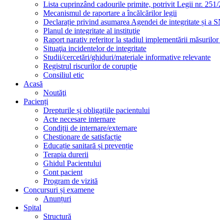
Lista cuprinzând cadourile primite, potrivit Legii nr. 251/
Mecanismul de raportare a încălcărilor legii
Declarație privind asumarea Agendei de integritate și a
Planul de integritate al instituţie
Raport narativ referitor la stadiul implementării măsurilo
Situaţia incidentelor de integritate
Studii/cercetări/ghiduri/materiale informative relevante
Registrul riscurilor de corupție
Consiliul etic
Acasă
Noutăţi
Pacienți
Drepturile și obligațiile pacientului
Acte necesare internare
Condiții de internare/externare
Chestionare de satisfacție
Educație sanitară și prevenție
Terapia durerii
Ghidul Pacientului
Cont pacient
Program de vizită
Concursuri și examene
Anunțuri
Spital
Structură