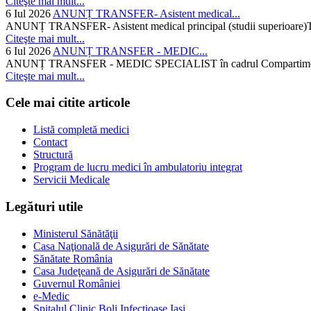
Citeşte mai mult...
6 Iul 2026
ANUNȚ TRANSFER- Asistent medical...
ANUNȚ TRANSFER- Asistent medical principal (studii superioare)Temati
Citeşte mai mult...
6 Iul 2026
ANUNȚ TRANSFER - MEDIC...
ANUNȚ TRANSFER - MEDIC SPECIALIST în cadrul Compartimentului d
Citeşte mai mult...
Cele mai citite articole
Listă completă medici
Contact
Structură
Program de lucru medici în ambulatoriu integrat
Servicii Medicale
Legături utile
Ministerul Sănătăţii
Casa Naţională de Asigurări de Sănătate
Sănătate România
Casa Judeţeană de Asigurări de Sănătate
Guvernul României
e-Medic
Spitalul Clinic Boli Infectioase Iasi