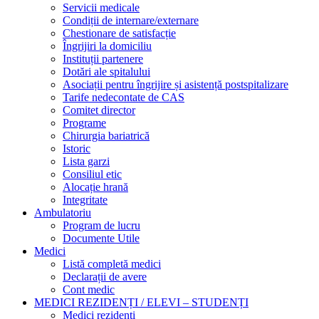
Servicii medicale
Condiții de internare/externare
Chestionare de satisfacție
Îngrijiri la domiciliu
Instituții partenere
Dotări ale spitalului
Asociații pentru îngrijire și asistență postspitalizare
Tarife nedecontate de CAS
Comitet director
Programe
Chirurgia bariatrică
Istoric
Lista garzi
Consiliul etic
Alocație hrană
Integritate
Ambulatoriu
Program de lucru
Documente Utile
Medici
Listă completă medici
Declarații de avere
Cont medic
MEDICI REZIDENȚI / ELEVI – STUDENȚI
Medici rezidenți