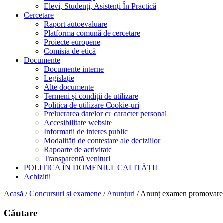
Elevi, Studenți, Asistenți În Practică
Cercetare
Raport autoevaluare
Platforma comună de cercetare
Proiecte europene
Comisia de etică
Documente
Documente interne
Legislație
Alte documente
Termeni și condiții de utilizare
Politica de utilizare Cookie-uri
Prelucrarea datelor cu caracter personal
Accesibilitate website
Informații de interes public
Modalități de contestare ale deciziilor
Rapoarte de activitate
Transparență venituri
POLITICA ÎN DOMENIUL CALITĂȚII
Achiziții
Acasă
/
Concursuri și examene
/
Anunțuri
/
Anunț examen promovare re
Căutare