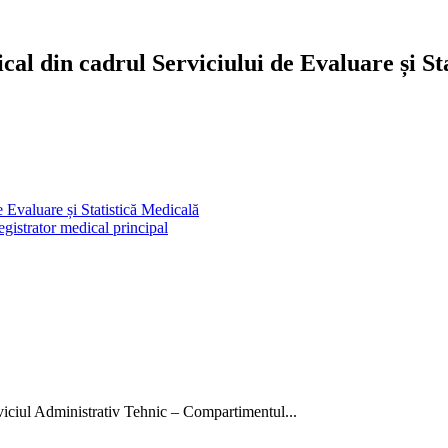
l din cadrul Serviciului de Evaluare și St
 Evaluare și Statistică Medicală
gistrator medical principal
rviciul Administrativ Tehnic – Compartimentul...