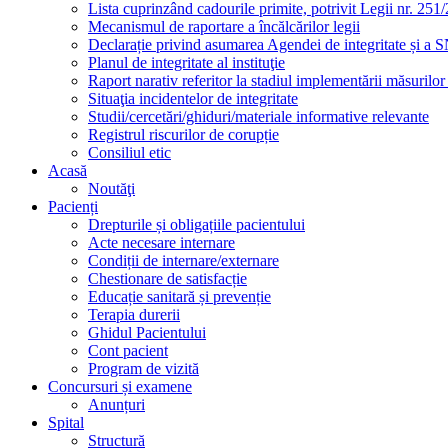
Lista cuprinzând cadourile primite, potrivit Legii nr. 251/
Mecanismul de raportare a încălcărilor legii
Declarație privind asumarea Agendei de integritate și a
Planul de integritate al instituţie
Raport narativ referitor la stadiul implementării măsurilo
Situaţia incidentelor de integritate
Studii/cercetări/ghiduri/materiale informative relevante
Registrul riscurilor de corupție
Consiliul etic
Acasă
Noutăţi
Pacienți
Drepturile și obligațiile pacientului
Acte necesare internare
Condiții de internare/externare
Chestionare de satisfacție
Educație sanitară și prevenție
Terapia durerii
Ghidul Pacientului
Cont pacient
Program de vizită
Concursuri și examene
Anunțuri
Spital
Structură