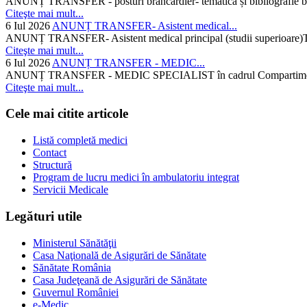
ANUNȚ TRANSFER - posturi brancardier- tematică și bibliografie bra
Citeşte mai mult...
6 Iul 2026
ANUNȚ TRANSFER- Asistent medical...
ANUNȚ TRANSFER- Asistent medical principal (studii superioare)Temati
Citeşte mai mult...
6 Iul 2026
ANUNȚ TRANSFER - MEDIC...
ANUNȚ TRANSFER - MEDIC SPECIALIST în cadrul Compartimentului d
Citeşte mai mult...
Cele mai citite articole
Listă completă medici
Contact
Structură
Program de lucru medici în ambulatoriu integrat
Servicii Medicale
Legături utile
Ministerul Sănătăţii
Casa Naţională de Asigurări de Sănătate
Sănătate România
Casa Judeţeană de Asigurări de Sănătate
Guvernul României
e-Medic