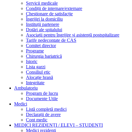
Servicii medicale
Condiții de internare/externare
Chestionare de satisfacție
Îngrijiri la domiciliu
Instituții partenere
Dotări ale spitalului
Asociații pentru îngrijire și asistență postspitalizare
Tarife nedecontate de CAS
Comitet director
Programe
Chirurgia bariatrică
Istoric
Lista garzi
Consiliul etic
Alocație hrană
Integritate
Ambulatoriu
Program de lucru
Documente Utile
Medici
Listă completă medici
Declarații de avere
Cont medic
MEDICI REZIDENȚI / ELEVI – STUDENȚI
Medici rezidenți