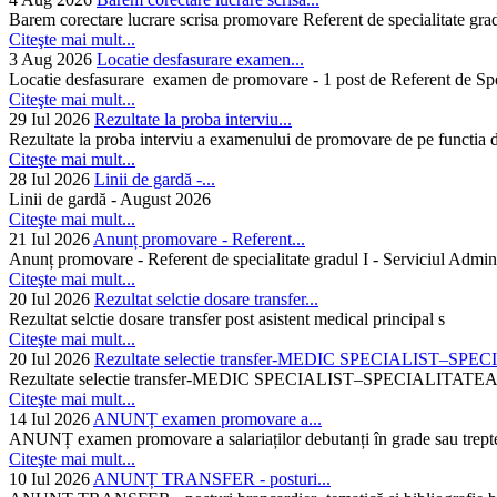
Barem corectare lucrare scrisa promovare Referent de specialitate gra
Citeşte mai mult...
3 Aug 2026
Locatie desfasurare examen...
Locatie desfasurare examen de promovare - 1 post de Referent de Spec
Citeşte mai mult...
29 Iul 2026
Rezultate la proba interviu...
Rezultate la proba interviu a examenului de promovare de pe functia de
Citeşte mai mult...
28 Iul 2026
Linii de gardă -...
Linii de gardă - August 2026
Citeşte mai mult...
21 Iul 2026
Anunț promovare - Referent...
Anunț promovare - Referent de specialitate gradul I - Serviciul Admini
Citeşte mai mult...
20 Iul 2026
Rezultat selctie dosare transfer...
Rezultat selctie dosare transfer post asistent medical principal s
Citeşte mai mult...
20 Iul 2026
Rezultate selectie transfer-MEDIC SPECIALIST–SPE
Rezultate selectie transfer-MEDIC SPECIALIST–SPECIAL
Citeşte mai mult...
14 Iul 2026
ANUNȚ examen promovare a...
ANUNȚ examen promovare a salariaților debutanți în grade sau trepte
Citeşte mai mult...
10 Iul 2026
ANUNȚ TRANSFER - posturi...