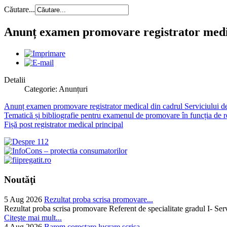
Căutare...
Anunț examen promovare registrator medica
Detalii
Categorie: Anunțuri
Anunț examen promovare registrator medical din cadrul Serviciului de
Tematică și bibliografie pentru examenul de promovare în funcția de re
Fișă post registrator medical principal
Noutăţi
5 Aug 2026
Rezultat proba scrisa promovare...
Rezultat proba scrisa promovare Referent de specialitate gradul I- Se
Citeşte mai mult...
4 Aug 2026
Barem corectare lucrare scrisa...