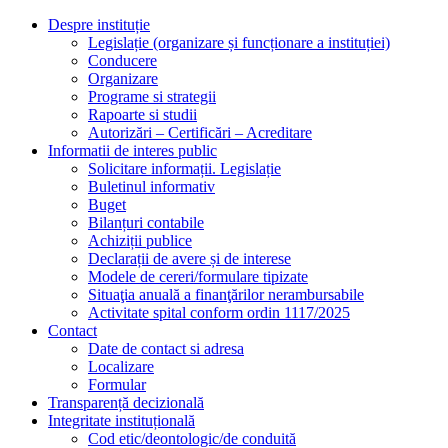
Despre instituție
Legislație (organizare și funcționare a instituției)
Conducere
Organizare
Programe si strategii
Rapoarte si studii
Autorizări – Certificări – Acreditare
Informatii de interes public
Solicitare informații. Legislație
Buletinul informativ
Buget
Bilanțuri contabile
Achiziții publice
Declarații de avere și de interese
Modele de cereri/formulare tipizate
Situaţia anuală a finanţărilor nerambursabile
Activitate spital conform ordin 1117/2025
Contact
Date de contact si adresa
Localizare
Formular
Transparență decizională
Integritate instituțională
Cod etic/deontologic/de conduită