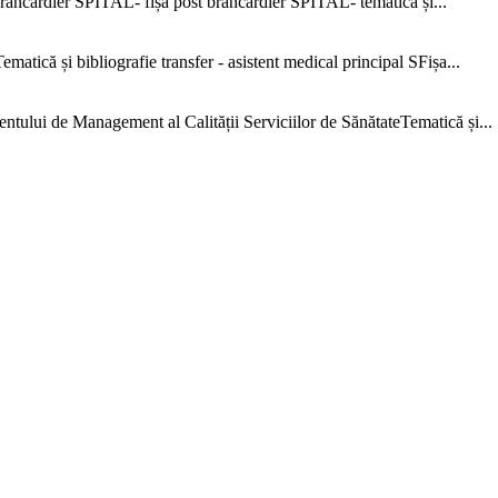
ncardier SPITAL- fișă post brancardier SPITAL- tematică și...
că și bibliografie transfer - asistent medical principal SFișa...
e Management al Calității Serviciilor de SănătateTematică și...