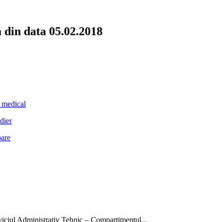
ă din data 05.02.2018
t medical
dier
oare
rviciul Administrativ Tehnic – Compartimentul...