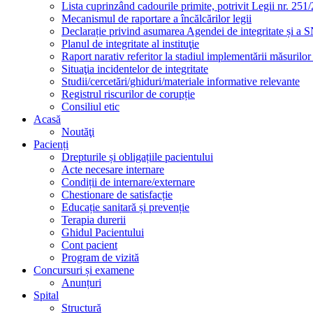
Lista cuprinzând cadourile primite, potrivit Legii nr. 251/
Mecanismul de raportare a încălcărilor legii
Declarație privind asumarea Agendei de integritate și a
Planul de integritate al instituţie
Raport narativ referitor la stadiul implementării măsurilo
Situaţia incidentelor de integritate
Studii/cercetări/ghiduri/materiale informative relevante
Registrul riscurilor de corupție
Consiliul etic
Acasă
Noutăţi
Pacienți
Drepturile și obligațiile pacientului
Acte necesare internare
Condiții de internare/externare
Chestionare de satisfacție
Educație sanitară și prevenție
Terapia durerii
Ghidul Pacientului
Cont pacient
Program de vizită
Concursuri și examene
Anunțuri
Spital
Structură