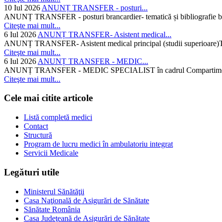
10 Iul 2026
ANUNȚ TRANSFER - posturi...
ANUNȚ TRANSFER - posturi brancardier- tematică și bibliografie bra
Citeşte mai mult...
6 Iul 2026
ANUNȚ TRANSFER- Asistent medical...
ANUNȚ TRANSFER- Asistent medical principal (studii superioare)Temati
Citeşte mai mult...
6 Iul 2026
ANUNȚ TRANSFER - MEDIC...
ANUNȚ TRANSFER - MEDIC SPECIALIST în cadrul Compartimentului d
Citeşte mai mult...
Cele mai citite articole
Listă completă medici
Contact
Structură
Program de lucru medici în ambulatoriu integrat
Servicii Medicale
Legături utile
Ministerul Sănătăţii
Casa Naţională de Asigurări de Sănătate
Sănătate România
Casa Judeţeană de Asigurări de Sănătate