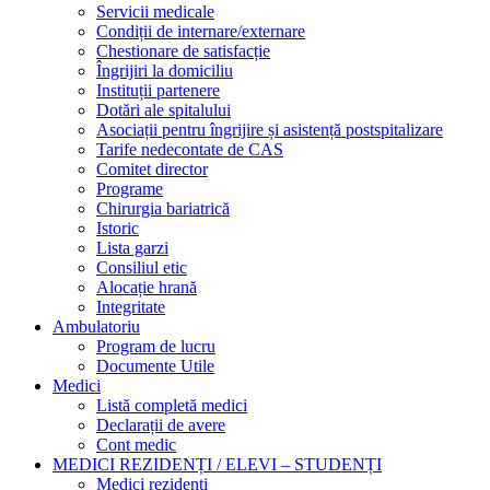
Servicii medicale
Condiții de internare/externare
Chestionare de satisfacție
Îngrijiri la domiciliu
Instituții partenere
Dotări ale spitalului
Asociații pentru îngrijire și asistență postspitalizare
Tarife nedecontate de CAS
Comitet director
Programe
Chirurgia bariatrică
Istoric
Lista garzi
Consiliul etic
Alocație hrană
Integritate
Ambulatoriu
Program de lucru
Documente Utile
Medici
Listă completă medici
Declarații de avere
Cont medic
MEDICI REZIDENȚI / ELEVI – STUDENȚI
Medici rezidenți