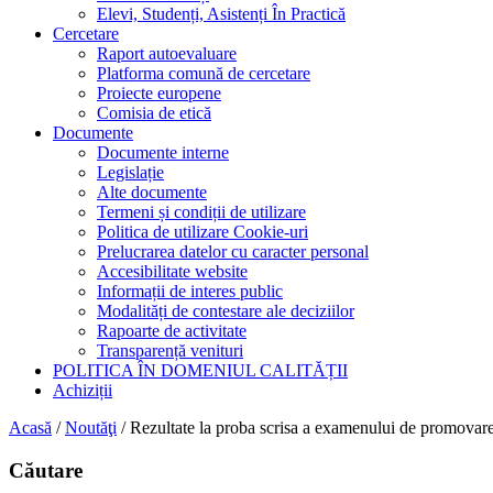
Elevi, Studenți, Asistenți În Practică
Cercetare
Raport autoevaluare
Platforma comună de cercetare
Proiecte europene
Comisia de etică
Documente
Documente interne
Legislație
Alte documente
Termeni și condiții de utilizare
Politica de utilizare Cookie-uri
Prelucrarea datelor cu caracter personal
Accesibilitate website
Informații de interes public
Modalități de contestare ale deciziilor
Rapoarte de activitate
Transparență venituri
POLITICA ÎN DOMENIUL CALITĂȚII
Achiziții
Acasă
/
Noutăţi
/
Rezultate la proba scrisa a examenului de promovare d
Căutare