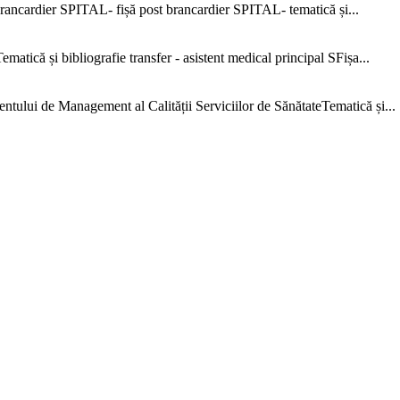
ncardier SPITAL- fișă post brancardier SPITAL- tematică și...
că și bibliografie transfer - asistent medical principal SFișa...
e Management al Calității Serviciilor de SănătateTematică și...