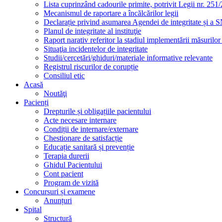
Lista cuprinzând cadourile primite, potrivit Legii nr. 251/
Mecanismul de raportare a încălcărilor legii
Declarație privind asumarea Agendei de integritate și a
Planul de integritate al instituţie
Raport narativ referitor la stadiul implementării măsurilo
Situaţia incidentelor de integritate
Studii/cercetări/ghiduri/materiale informative relevante
Registrul riscurilor de corupție
Consiliul etic
Acasă
Noutăţi
Pacienți
Drepturile și obligațiile pacientului
Acte necesare internare
Condiții de internare/externare
Chestionare de satisfacție
Educație sanitară și prevenție
Terapia durerii
Ghidul Pacientului
Cont pacient
Program de vizită
Concursuri și examene
Anunțuri
Spital
Structură