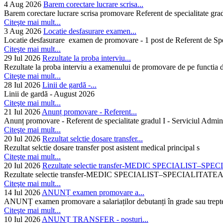
4 Aug 2026
Barem corectare lucrare scrisa...
Barem corectare lucrare scrisa promovare Referent de specialitate gra
Citeşte mai mult...
3 Aug 2026
Locatie desfasurare examen...
Locatie desfasurare examen de promovare - 1 post de Referent de Spec
Citeşte mai mult...
29 Iul 2026
Rezultate la proba interviu...
Rezultate la proba interviu a examenului de promovare de pe functia de
Citeşte mai mult...
28 Iul 2026
Linii de gardă -...
Linii de gardă - August 2026
Citeşte mai mult...
21 Iul 2026
Anunț promovare - Referent...
Anunț promovare - Referent de specialitate gradul I - Serviciul Admini
Citeşte mai mult...
20 Iul 2026
Rezultat selctie dosare transfer...
Rezultat selctie dosare transfer post asistent medical principal s
Citeşte mai mult...
20 Iul 2026
Rezultate selectie transfer-MEDIC SPECIALIST–SPE
Rezultate selectie transfer-MEDIC SPECIALIST–SPECIAL
Citeşte mai mult...
14 Iul 2026
ANUNȚ examen promovare a...
ANUNȚ examen promovare a salariaților debutanți în grade sau trepte
Citeşte mai mult...
10 Iul 2026
ANUNȚ TRANSFER - posturi...