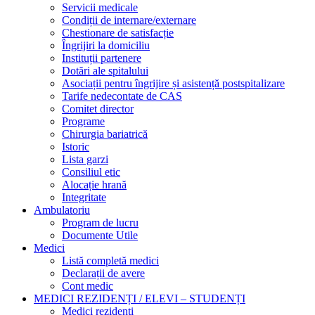
Servicii medicale
Condiții de internare/externare
Chestionare de satisfacție
Îngrijiri la domiciliu
Instituții partenere
Dotări ale spitalului
Asociații pentru îngrijire și asistență postspitalizare
Tarife nedecontate de CAS
Comitet director
Programe
Chirurgia bariatrică
Istoric
Lista garzi
Consiliul etic
Alocație hrană
Integritate
Ambulatoriu
Program de lucru
Documente Utile
Medici
Listă completă medici
Declarații de avere
Cont medic
MEDICI REZIDENȚI / ELEVI – STUDENȚI
Medici rezidenți