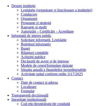
Despre instituție
Legislație (organizare și funcționare a instituției)
Conducere
Organizare
Programe si strategii
Rapoarte si studii
Autorizări – Certificări – Acreditare
Informatii de interes public
Solicitare informații. Legislație
Buletinul informativ
Buget
Bilanțuri contabile
Achiziții publice
Declarații de avere și de interese
Modele de cereri/formulare tipizate
Situaţia anuală a finanţărilor nerambursabile
Activitate spital conform ordin 1117/2025
Contact
Date de contact si adresa
Localizare
Formular
Transparență decizională
Integritate instituțională
Cod etic/deontologic/de conduită