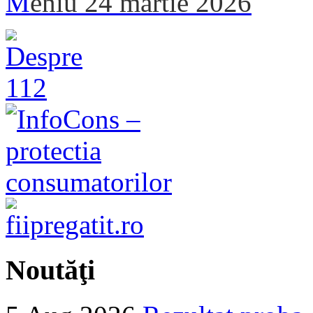
M
eniu 24 martie 2026
Noutăţi